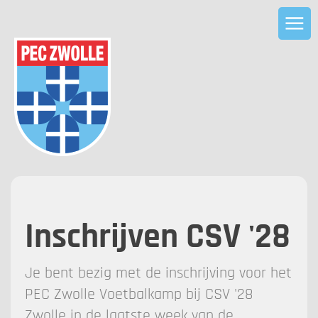
Inschrijven CSV '28
Je bent bezig met de inschrijving voor het
PEC Zwolle Voetbalkamp bij CSV '28
Zwolle in de laatste week van de